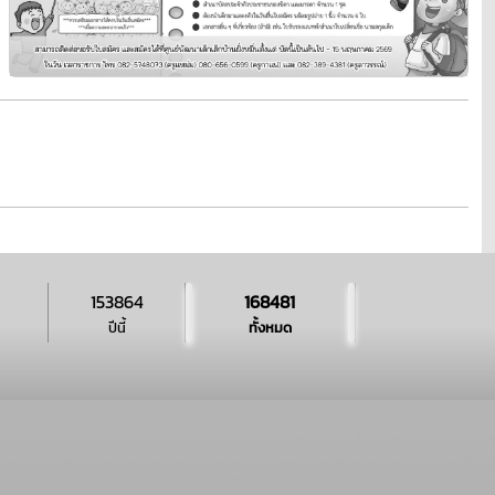
153864
168481
ปีนี้
ทั้งหมด