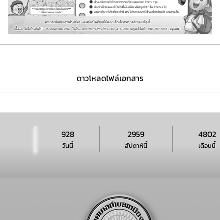
ดาวโหลดไฟล์เอกสาร
928
2959
4802
วันนี้
สัปดาห์นี้
เดือนนี้