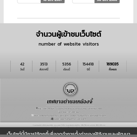
พ.ศ.2567
พ.ศ.2566
จำนวนผู้เข้าชมเว็บไซต์
number of website visitors
42
3513
5356
154418
169035
วันนี้
สัปดาห์นี้
เดือนนี้
ปีนี้
ทั้งหมด
นโยบายของเว็บไซต์
|
นโยบายการรักษาความมั่นคงปลอดภัย
|
เว็บไซต์นี้มีการใช้คุกกี้เพื่อจดจำการตั้งค่าของผู้ใช้งานและพัฒนา