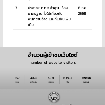
3
ประกาศ ก.ท.จ.ลำพูน เรื่อง
8 ธ.ค.
มาตรฐานทั่วไปเกี่ยวกับ
2568
พนักงานจ้าง และที่แก้ไขเพิ่ม
เติม
จำนวนผู้เข้าชมเว็บไซต์
number of website visitors
557
4028
5871
154933
169550
วันนี้
สัปดาห์นี้
เดือนนี้
ปีนี้
ทั้งหมด