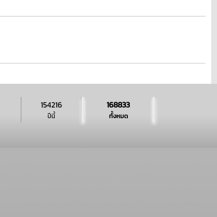
154216
168833
ปีนี้
ทั้งหมด