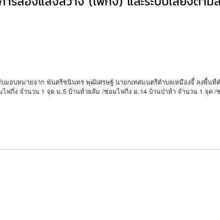
การส่องแสงสว่าง (ไฟกิ่ง) และระบบเสียงตามส
ได้รับมอบหมายจาก พันตรีชนินทร พุฒิเศรษฐ์ นายกเทศมนตรีตำบลเหมืองจี้ ลงพื้นที
ไฟกิ่ง จำนวน 1 จุด ม.5 บ้านห้วยส้ม /ซ่อมไฟกิ่ง ม.14 บ้านป่าห้า จำนวน 1 จุด /ซ