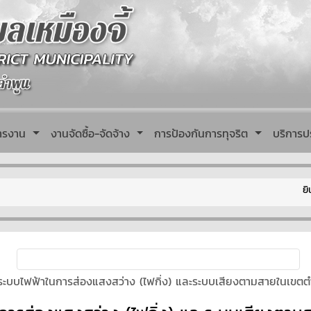
หารงาน
งานจัดซื้อ-จัดจ้าง
การป้องกันการทุจริต
บริการป
ยินดีต้อน
ะบบไฟฟ้าในการส่องแสงสว่าง (ไฟกิ่ง) และระบบเสียงตามสายในเขตตำ